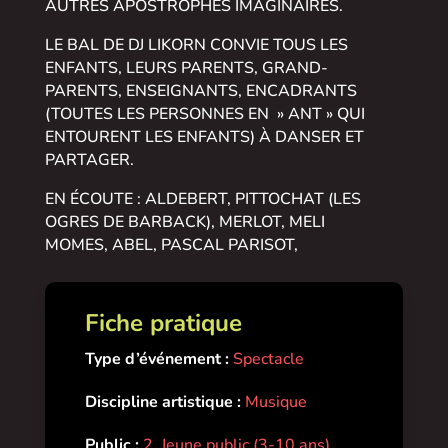
AUTRES APOSTROPHES IMAGINAIRES.
LE BAL DE DJ LIKORN CONVIE TOUS LES
ENFANTS, LEURS PARENTS, GRAND-
PARENTS, ENSEIGNANTS, ENCADRANTS
(TOUTES LES PERSONNES EN » ANT » QUI
ENTOURENT LES ENFANTS) À DANSER ET
PARTAGER.
EN ÉCOUTE : ALDEBERT, PITTOCHAT (LES
OGRES DE BARBACK), MERLOT, MELI
MOMES, ABEL, PASCAL PARISOT,
FRANCOIS HADJILAZARO, WHEEPER
CIRCUS, PAT JAUNES, EDDY LE
GOOYATSCH, EPIKOI ENKOR, ZUT, HENRI
Fiche pratique
DES ET LES ZINZINS, MARRE MOTS,
Type d’événement :
Spectacle
NAJETTE, SERGIO DEL VILARD, THOMAS
PITIOT, VINCENT MALONE, GYROPHARE…
Discipline artistique :
Musique
Public :
2. Jeune public (3-10 ans)