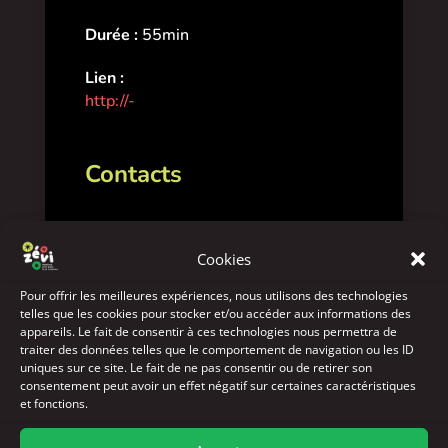
Durée :
55min
Lien :
http://-
Contacts
Yasmina Chenini
Cookies
laptitescenequibouge@gmail.com
Pour offrir les meilleures expériences, nous utilisons des technologies
0262476063
telles que les cookies pour stocker et/ou accéder aux informations des
appareils. Le fait de consentir à ces technologies nous permettra de
La P'tite Scène Qui Bouge
traiter des données telles que le comportement de navigation ou les ID
uniques sur ce site. Le fait de ne pas consentir ou de retirer son
consentement peut avoir un effet négatif sur certaines caractéristiques
Pour connaître les tarifs, merci de contacter
et fonctions.
directement la compagnie/l’artiste
(le coût d’une prestation artistique varie en