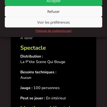
Accepter
fonction du temps de création et du nombre de
personnes engagées : artistes, technicien·ne·s,
Refuser
personnel administratif…)
Voir les préférences
Prochaines dates
Politique de cookies
Accueil
À venir
Spectacle
Distribution :
La P’tite Scene Qui Bouge
Besoins techniques :
Aucun
Jauge :
100 personnes
Peut se jouer :
En intérieur