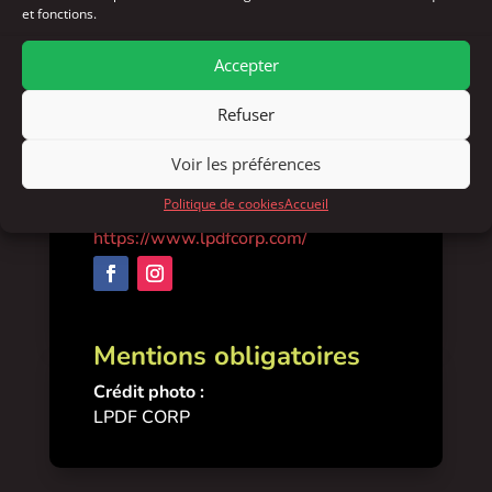
et fonctions.
Discipline artistique :
Musique
Accepter
Contacts
Refuser
lpdfcorp@gmail.com
Saint Leu
Voir les préférences
lpdfcorp@gmail.com
Politique de cookies
Accueil
0692900421
https://www.lpdfcorp.com/
Mentions obligatoires
Crédit photo :
LPDF CORP