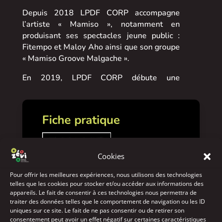
​Depuis 2018 LPDF CORP accompagne
l’artiste « Mamiso », notamment en
produisant ses spectacles jeune public :
Fitempo et Maloy Aho ainsi que son groupe
« Mamiso Groove Malgache ».
​En 2019, LPDF CORP débute une
collaboration avec les groupes Dogo Fara,
Sly Sugar puis avec Mù, Holysoul, Jeahy et
Julie Frantz en 2020.
Fiche pratique
Cookies
Pour offrir les meilleures expériences, nous utilisons des technologies
telles que les cookies pour stocker et/ou accéder aux informations des
appareils. Le fait de consentir à ces technologies nous permettra de
traiter des données telles que le comportement de navigation ou les ID
uniques sur ce site. Le fait de ne pas consentir ou de retirer son
Type de profil :
Compagnie
consentement peut avoir un effet négatif sur certaines caractéristiques