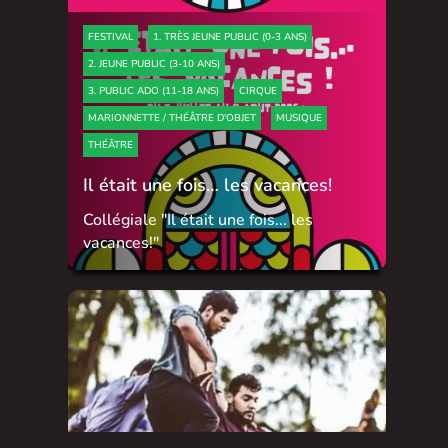
FESTIVAL
1. TRÈS JEUNE PUBLIC (0-3 ANS)
2. JEUNE PUBLIC (3-10 ANS)
3. PUBLIC ADO (11-18 ANS)
CIRQUE
MARIONNETTE / THÉÂTRE D'OBJET
MUSIQUE
THÉÂTRE
Il était une fois… les vacances!
Collégiale "Il était une fois... les
vacances!"