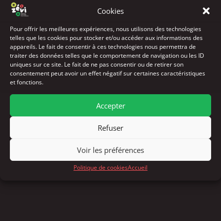
Cookies
FESTIVAL
1. TRÈS JEUNE PUBLIC (0-3 ANS)
Pour offrir les meilleures expériences, nous utilisons des technologies
2. JEUNE PUBLIC (3-10 ANS)
telles que les cookies pour stocker et/ou accéder aux informations des
3. PUBLIC ADO (11-18 ANS)
ART PLASTIQUE
appareils. Le fait de consentir à ces technologies nous permettra de
traiter des données telles que le comportement de navigation ou les ID
CIRQUE
CLOWN
CONTE
DANSE
ÉCRITURE
uniques sur ce site. Le fait de ne pas consentir ou de retirer son
MARIONNETTE / THÉÂTRE D'OBJET
THÉÂTRE
consentement peut avoir un effet négatif sur certaines caractéristiques
et fonctions.
LEU TEMPO
Accepter
Association de Gestion du Séchoir
Refuser
Voir les préférences
Politique de cookies
Accueil