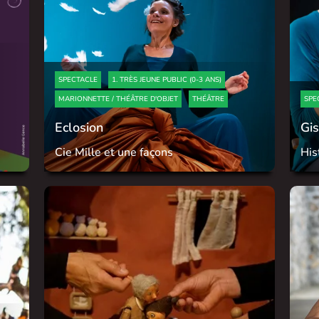
SPECTACLE
1. TRÈS JEUNE PUBLIC (0-3 ANS)
MARIONNETTE / THÉÂTRE D'OBJET
THÉÂTRE
SPE
Eclosion
Gi
Cie Mille et une façons
His