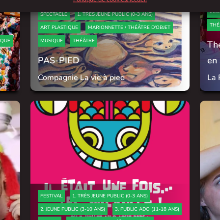
MAR
SPECTACLE
1. TRÈS JEUNE PUBLIC (0-3 ANS)
THÉ
ART PLASTIQUE
MARIONNETTE / THÉÂTRE D'OBJET
IQUE
MUSIQUE
THÉÂTRE
Thé
PAS-PIED
en
Compagnie La vie à pied
La 
FESTIVAL
1. TRÈS JEUNE PUBLIC (0-3 ANS)
2. JEUNE PUBLIC (3-10 ANS)
3. PUBLIC ADO (11-18 ANS)