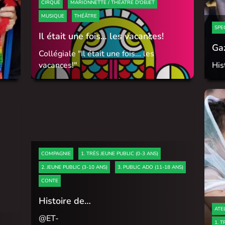
CIRQUE
MARIONNETTE / THÉÂTRE D'OBJET
MUSIQUE
THÉÂTRE
SPE
Il était une fois… les vacances!
Ga
Collégiale "Il était une fois... les
vacances!"
His
COMPAGNIE
1. TRÈS JEUNE PUBLIC (0-3 ANS)
2. JEUNE PUBLIC (3-10 ANS)
3. PUBLIC ADO (11-18 ANS)
CONTE
Histoire de…
ATE
@ET-
1. T