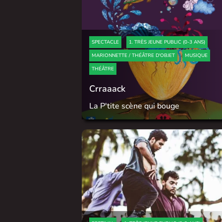
SPECTACLE
1. TRÈS JEUNE PUBLIC (0-3 ANS)
MARIONNETTE / THÉÂTRE D'OBJET
MUSIQUE
THÉÂTRE
Crraaack
La P'tite scène qui bouge