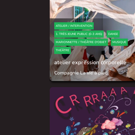
ATELIER / INTERVENTION
1. TRÈS JEUNE PUBLIC (0-3 ANS)
DANSE
MARIONNETTE / THÉÂTRE D'OBJET
MUSIQUE
THÉÂTRE
atelier expression corporelle
Compagnie La vie à pied