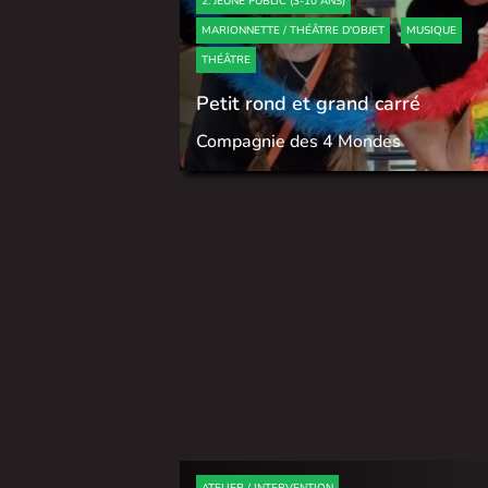
2. JEUNE PUBLIC (3-10 ANS)
MARIONNETTE / THÉÂTRE D'OBJET
MUSIQUE
THÉÂTRE
Petit rond et grand carré
Compagnie des 4 Mondes
ATELIER / INTERVENTION