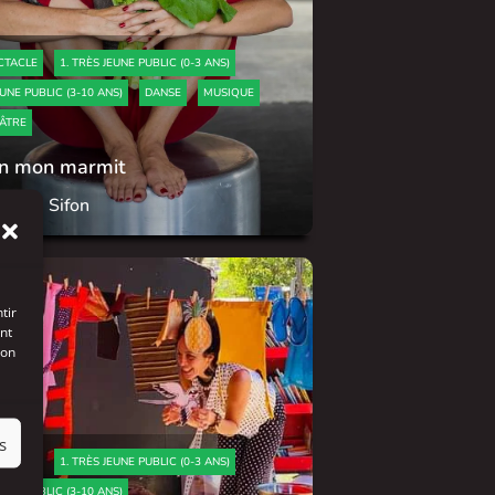
CTACLE
1. TRÈS JEUNE PUBLIC (0-3 ANS)
EUNE PUBLIC (3-10 ANS)
DANSE
MUSIQUE
ÂTRE
n mon marmit
 Baba Sifon
tir
nt
son
s
CTACLE
1. TRÈS JEUNE PUBLIC (0-3 ANS)
EUNE PUBLIC (3-10 ANS)