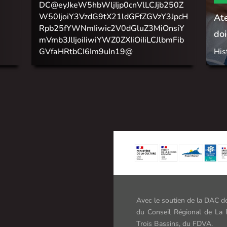
DC@eyJkeW5hbWljIjp0cnVlLCJjb250Z
W50IjoiY3VzdG9tX21ldGFfZGVzY3JpcH
Ate
Rpb25fYWNmIiwic2V0dGluZ3MiOnsiY
doi
mVmb3JlIjoiIiwiYWZ0ZXIiOiIiLCJlbmFib
GVfaHRtbCI6Im9uIn19@
His
Avec le soutien de la DAC de
du Conseil Régional de La 
Trois Bassins, du FDVA.