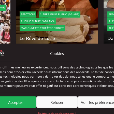
ANS)
SPECTACLE
1. TRÈS JEUNE PUBLIC (0-3 ANS)
SPE
2. JEUNE PUBLIC (3-10 ANS)
2. J
MARIONNETTE / THÉÂTRE D'OBJET
THÉ
Le Rêve de Lucie
Da
Cie Mille et Une Façons
Cie
Cookies
r offrir les meilleures expériences, nous utilisons des technologies telles que les
kies pour stocker et/ou accéder aux informations des appareils. Le fait de consen
es technologies nous permettra de traiter des données telles que le comporteme
navigation ou les ID uniques sur ce site. Le fait de ne pas consentir ou de retirer 
sentement peut avoir un effet négatif sur certaines caractéristiques et fonctions.
Accepter
Refuser
Voir les préférence
SPE
Politique de cookies
Accueil
2. J