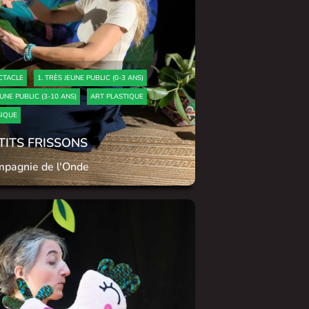
CTACLE
1. TRÈS JEUNE PUBLIC (0-3 ANS)
EUNE PUBLIC (3-10 ANS)
ART PLASTIQUE
IQUE
TITS FRISSONS
pagnie de l'Onde