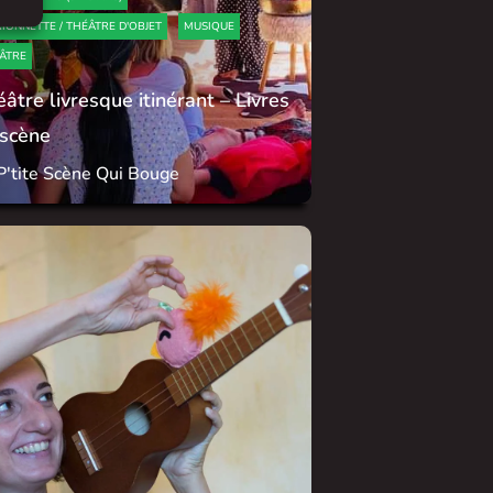
IONNETTE / THÉÂTRE D'OBJET
MUSIQUE
ÂTRE
âtre livresque itinérant – Livres
 scène
P'tite Scène Qui Bouge