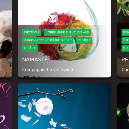
SPECTACLE
1. TRÈS JEUNE PUBLIC (0-3 ANS)
SPE
MARIONNETTE / THÉÂTRE D'OBJET
MUSIQUE
2. J
THÉÂTRE
MUS
NAMASTÉ
PE
Compagnie La vie à pied
Com