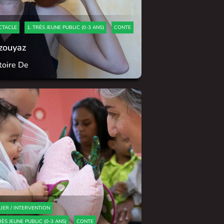
CTACLE
1. TRÈS JEUNE PUBLIC (0-3 ANS)
CONTE
zouyaz
toire De
LIER / INTERVENTION
RÈS JEUNE PUBLIC (0-3 ANS)
CONTE