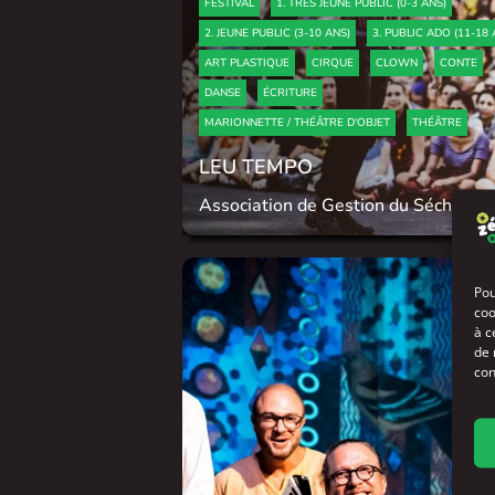
FESTIVAL
1. TRÈS JEUNE PUBLIC (0-3 ANS)
2. JEUNE PUBLIC (3-10 ANS)
3. PUBLIC ADO (11-18 
ART PLASTIQUE
CIRQUE
CLOWN
CONTE
DANSE
ÉCRITURE
MARIONNETTE / THÉÂTRE D'OBJET
THÉÂTRE
LEU TEMPO
Association de Gestion du Séchoir
Pou
coo
à c
de 
con