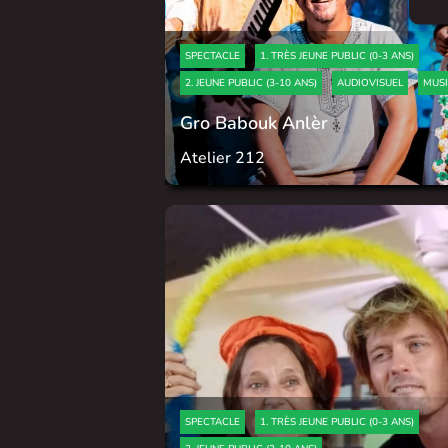
SPECTACLE
1. TRÈS JEUNE PUBLIC (0-3 ANS)
2. JEUNE PUBLIC (3-10 ANS)
AUDIOVISUEL
MUS
Gro Babouk Anlèr
Atelier 212
SPECTACLE
1. TRÈS JEUNE PUBLIC (0-3 ANS)