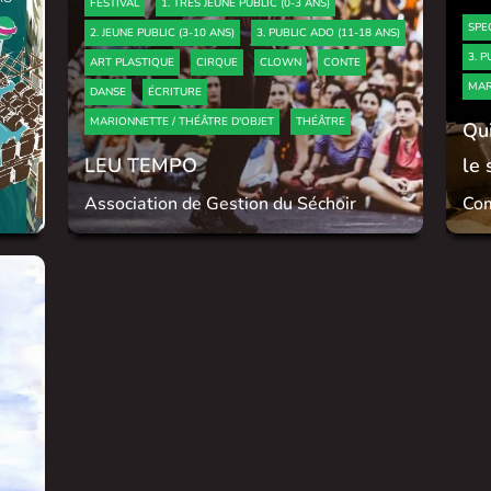
FESTIVAL
1. TRÈS JEUNE PUBLIC (0-3 ANS)
SPE
2. JEUNE PUBLIC (3-10 ANS)
3. PUBLIC ADO (11-18 ANS)
3. P
ART PLASTIQUE
CIRQUE
CLOWN
CONTE
MAR
DANSE
ÉCRITURE
MARIONNETTE / THÉÂTRE D'OBJET
THÉÂTRE
Qui
LEU TEMPO
le 
Association de Gestion du Séchoir
Com