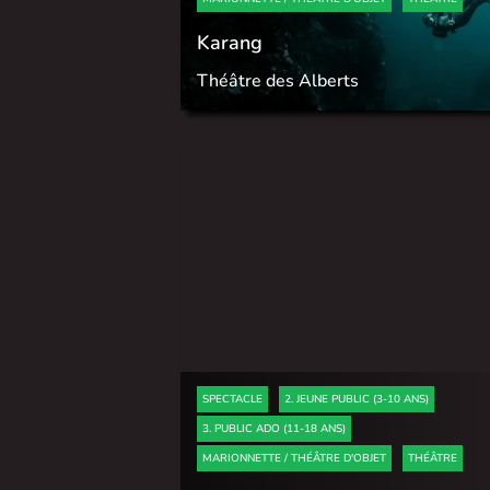
Karang
Théâtre des Alberts
SPECTACLE
2. JEUNE PUBLIC (3-10 ANS)
3. PUBLIC ADO (11-18 ANS)
MARIONNETTE / THÉÂTRE D'OBJET
THÉÂTRE