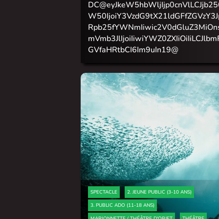
DC@eyJkeW5hbWljIjp0cnVlLCJjb25
W50IjoiY3VzdG9tX21ldGFfZGVzY3J
Rpb25fYWNmIiwic2V0dGluZ3MiOn
mVmb3JlIjoiIiwiYWZ0ZXIiOiIiLCJlbm
GVfaHRtbCI6Im9uIn19@
SPECTACLE
2. JEUNE PUBLIC (3-10 ANS)
3. PUBLIC ADO (11-18 ANS)
MARIONNETTE / THÉÂTRE D'OBJET
THÉÂTRE