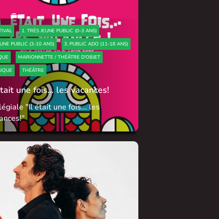
TIVAL
1. TRÈS JEUNE PUBLIC (0-3 ANS)
EUNE PUBLIC (3-10 ANS)
3. PUBLIC ADO (11-18 ANS)
QUE
MARIONNETTE / THÉÂTRE D'OBJET
IQUE
THÉÂTRE
était une fois… les vacances!
égiale "Il était une fois... les
ances!"