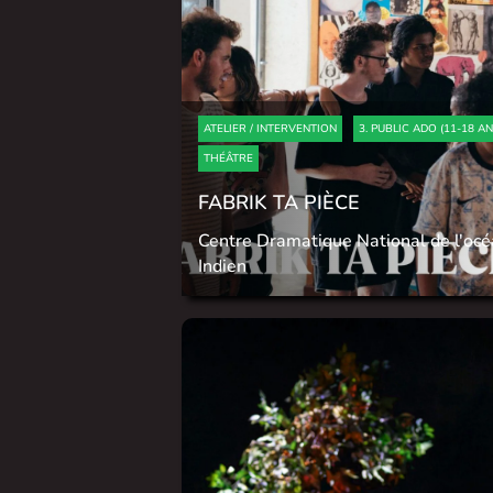
ATELIER / INTERVENTION
3. PUBLIC ADO (11-18 AN
THÉÂTRE
FABRIK TA PIÈCE
Centre Dramatique National de l'oc
Indien