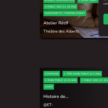
ATELIER / INTERVENTION
2. JEUNE PUBLIC (3-10 AN
con
3. PUBLIC ADO (11-18 ANS)
MARIONNETTE / THÉÂTRE D'OBJET
Atelier Récif
Théâtre des Alberts
COMPAGNIE
1. TRÈS JEUNE PUBLIC (0-3 ANS)
2. JEUNE PUBLIC (3-10 ANS)
3. PUBLIC ADO (11-18 
CONTE
Histoire de…
@ET-