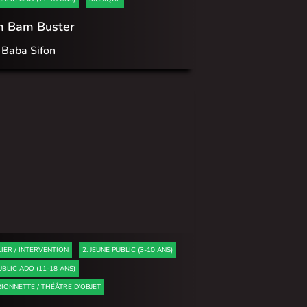
m Bam Buster
 Baba Sifon
LIER / INTERVENTION
2. JEUNE PUBLIC (3-10 ANS)
UBLIC ADO (11-18 ANS)
IONNETTE / THÉÂTRE D'OBJET