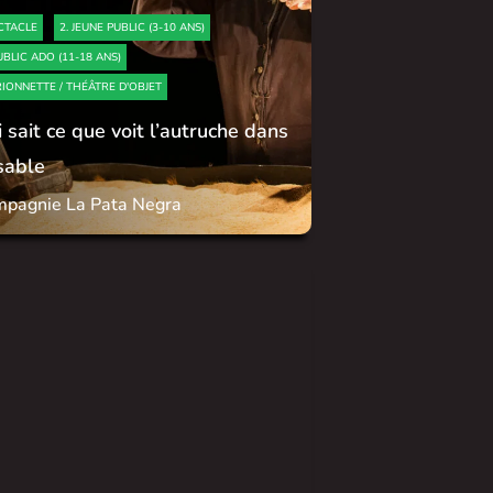
CTACLE
2. JEUNE PUBLIC (3-10 ANS)
UBLIC ADO (11-18 ANS)
IONNETTE / THÉÂTRE D'OBJET
 sait ce que voit l’autruche dans
sable
pagnie La Pata Negra