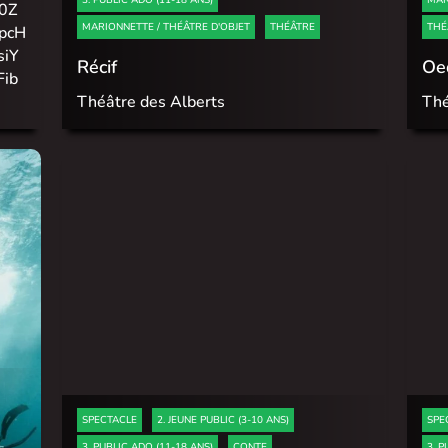
0Z
MARIONNETTE / THÉÂTRE D'OBJET
THÉÂTRE
THÉ
pcH
siY
Récif
Oed
Fib
Théâtre des Alberts
Thé
SPECTACLE
2. JEUNE PUBLIC (3-10 ANS)
SPE
3. PUBLIC ADO (11-18 ANS)
CONTE
3. P