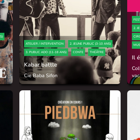
FES
2. J
S)
CIR
ATELIER / INTERVENTION
2. JEUNE PUBLIC (3-10 ANS)
MUS
3. PUBLIC ADO (11-18 ANS)
CONTE
THÉÂTRE
Il 
Kabar battle
éan
Coll
Cie Baba Sifon
vac