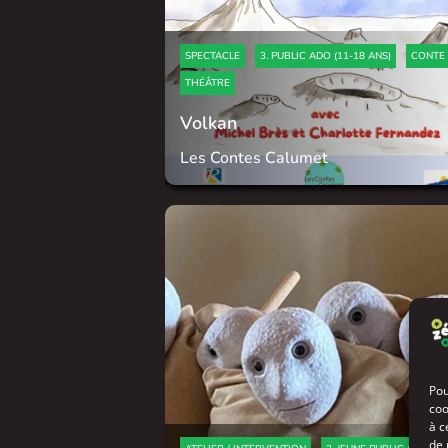
SPECTACLE
3. PUBLIC ADO (11-18 ANS)
CONTE
THÉÂTRE
Volkan
Les Contes Calumet
Pou
coo
à c
de 