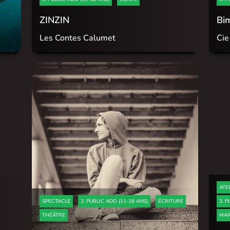
ZINZIN
Bi
Les Contes Calumet
Cie
ATE
SPECTACLE
3. PUBLIC ADO (11-18 ANS)
ÉCRITURE
3. P
THÉÂTRE
MAR