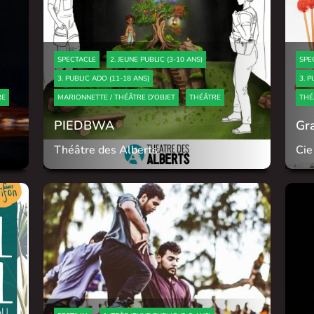
SPECTACLE
2. JEUNE PUBLIC (3-10 ANS)
SPE
3. PUBLIC ADO (11-18 ANS)
3. P
RE
MARIONNETTE / THÉÂTRE D'OBJET
THÉÂTRE
THÉ
PIEDBWA
Gr
Théâtre des Alberts
Cie