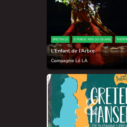
SPECTACLE
3. PUBLIC ADO (11-18 ANS)
THÉÂT
L’Enfant de l’Arbre
Compagnie Lé LA