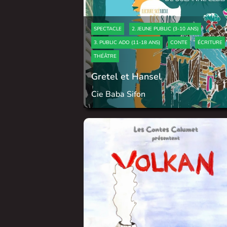
SPECTACLE
2. JEUNE PUBLIC (3-10 ANS)
3. PUBLIC ADO (11-18 ANS)
CONTE
ÉCRITURE
THÉÂTRE
Gretel et Hansel
Cie Baba Sifon