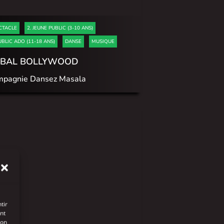
CTACLE
2. JEUNE PUBLIC (3-10 ANS)
UBLIC ADO (11-18 ANS)
DANSE
MUSIQUE
 BAL BOLLYWOOD
pagnie Dansez Masala
tir
nt
son