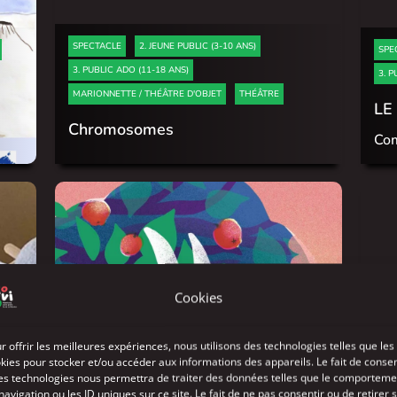
SPECTACLE
2. JEUNE PUBLIC (3-10 ANS)
SPE
3. PUBLIC ADO (11-18 ANS)
3. P
MARIONNETTE / THÉÂTRE D'OBJET
THÉÂTRE
LE
Chromosomes
Com
Cookies
r offrir les meilleures expériences, nous utilisons des technologies telles que les
kies pour stocker et/ou accéder aux informations des appareils. Le fait de consen
es technologies nous permettra de traiter des données telles que le comporteme
navigation ou les ID uniques sur ce site. Le fait de ne pas consentir ou de retirer 