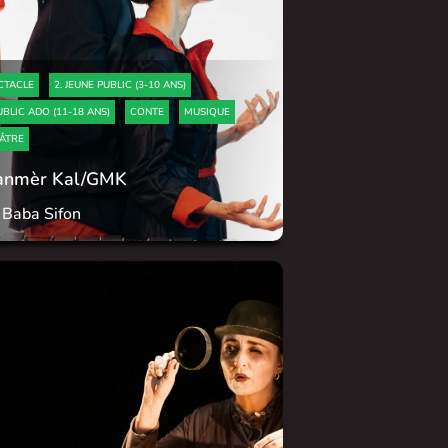
CTACLE
2. JEUNE PUBLIC (3-10 ANS)
UBLIC ADO (11-18 ANS)
CONTE
MUSIQUE
ÂTRE
anmèr Kal/GMK
 Baba Sifon