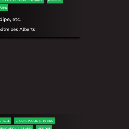
ÂTRE
ipe, etc.
âtre des Alberts
CTACLE
2. JEUNE PUBLIC (3-10 ANS)
UBLIC ADO (11-18 ANS)
MUSIQUE