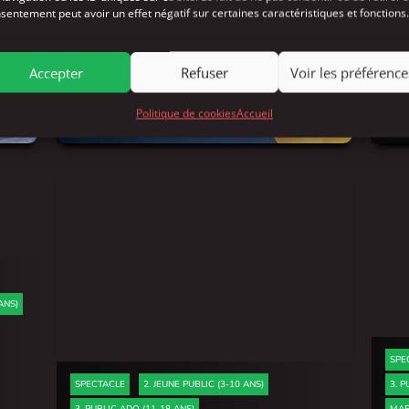
S)
sentement peut avoir un effet négatif sur certaines caractéristiques et fonctions.
SPECTACLE
2. JEUNE PUBLIC (3-10 ANS)
3. PUBLIC ADO (11-18 ANS)
CONTE
THÉÂTRE
SPE
Accepter
Refuser
Voir les préférence
La Muette
La 
Politique de cookies
Accueil
Cie Histoire de...
Les
ANS)
SPE
SPECTACLE
2. JEUNE PUBLIC (3-10 ANS)
3. P
3. PUBLIC ADO (11-18 ANS)
MAR