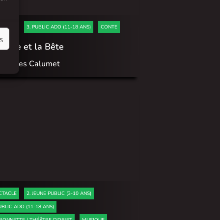
CTACLE
3. PUBLIC ADO (11-18 ANS)
CONTE
s
Belle et la Bête
 Contes Calumet
CTACLE
2. JEUNE PUBLIC (3-10 ANS)
UBLIC ADO (11-18 ANS)
IONNETTE / THÉÂTRE D'OBJET
MUSIQUE