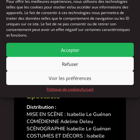
Pour offrir les meilleures expériences, nous utilisons des technologies
telles que les cookies pour stocker et/ou accéder aux informations des
appareils. Le fait de consentir à ces technologies nous permettra de
Pour connaître les tarifs, merci de contacter
traiter des données telles que le comportement de navigation ou les ID
uniques sur ce site. Le fait de ne pas consentir ou de retirer son
directement la compagnie/l’artiste
consentement peut avoir un effet négatif sur certaines caractéristiques
(le coût d’une prestation artistique varie en
et fonctions.
fonction du temps de création et du nombre de
personnes engagées : artistes, technicien·ne·s,
Accepter
personnel administratif…)
Refuser
Prochaines dates
Voir les préférences
À venir
Politique de cookies
Accueil
Spectacle
Distribution :
MISE EN SCÈNE : Isabelle Le Guénan
COMÉDIENNE Adeline Deleu
SCÈNOGRAPHIE Isabelle Le Guénan
COSTUMES ET DÉCORS : Isabelle