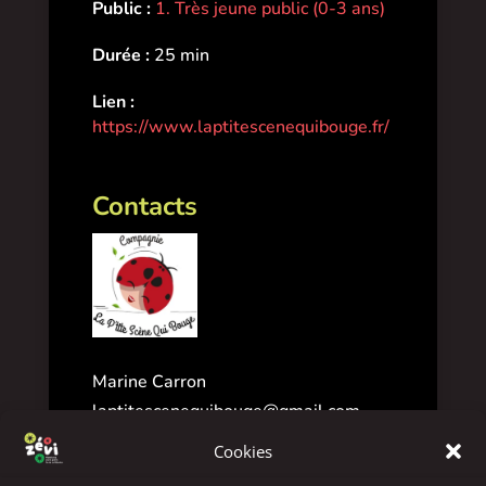
Public :
1. Très jeune public (0-3 ans)
Durée :
25 min
Lien :
https://www.laptitescenequibouge.fr/
Contacts
Marine Carron
laptitescenequibouge@gmail.com
0693638189
Cookies
La P'tite Scène Qui Bouge