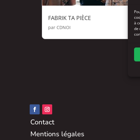
Pou
FABRIK TA PIÈCE
coo
à c
par
CDNOI
de 
con
Contact
Mentions légales