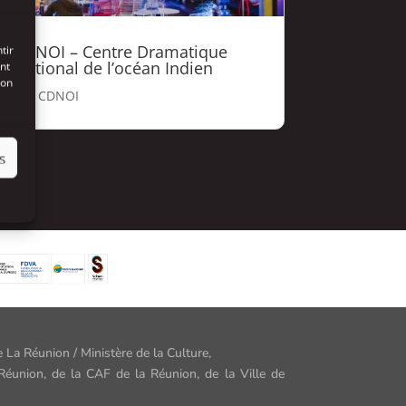
CDNOI – Centre Dramatique
tir
National de l’océan Indien
nt
son
par
CDNOI
s
 La Réunion / Ministère de la Culture,
Réunion, de la CAF de la Réunion, de la Ville de