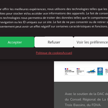
r offrir les meilleures expériences, nous utilisons des technologies telles que les
L’Inouïe Nuit de Moune
kies pour stocker et/ou accéder aux informations des appareils. Le fait de consen
es technologies nous permettra de traiter des données telles que le comporteme
par
CDNOI
navigation ou les ID uniques sur ce site. Le fait de ne pas consentir ou de retirer 
sentement peut avoir un effet négatif sur certaines caractéristiques et fonctions.
Accepter
Refuser
Voir les préférence
Politique de cookies
Accueil
Avec le soutien de la DAC de
du Conseil Régional de La 
Trois Bassins, du FDVA.